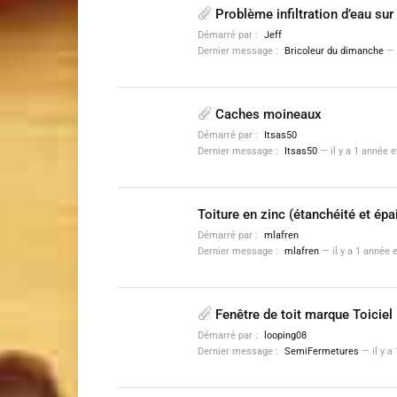
Problème infiltration d’eau sur 
Démarré par :
Jeff
Dernier message :
Bricoleur du dimanche
—
Caches moineaux
Démarré par :
Itsas50
Dernier message :
Itsas50
—
il y a 1 année 
Toiture en zinc (étanchéité et épa
Démarré par :
mlafren
Dernier message :
mlafren
—
il y a 1 année 
Fenêtre de toit marque Toiciel
Démarré par :
looping08
Dernier message :
SemiFermetures
—
il y 