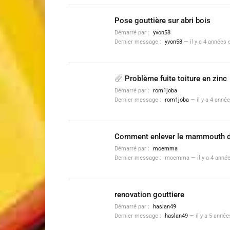
Pose gouttière sur abri bois
Démarré par :
yvon58
Dernier message :
yvon58
—
il y a 4 années 
Problème fuite toiture en zinc
Démarré par :
rom1joba
Dernier message :
rom1joba
—
il y a 4 anné
Comment enlever le mammouth du
Démarré par :
moemma
Dernier message :
moemma
—
il y a 4 anné
renovation gouttiere
Démarré par :
haslan49
Dernier message :
haslan49
—
il y a 5 anné