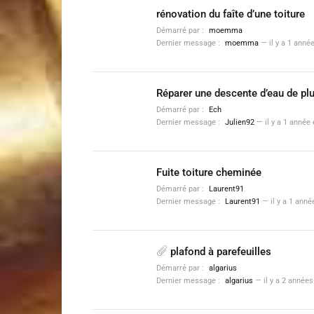
rénovation du faîte d’une toiture
Démarré par :
moemma
Dernier message :
moemma
—
il y a 1 anné
Réparer une descente d’eau de plu
Démarré par :
Ech
Dernier message :
Julien92
—
il y a 1 année
Fuite toiture cheminée
Démarré par :
Laurent91
Dernier message :
Laurent91
—
il y a 1 ann
plafond à parefeuilles
Démarré par :
algarius
Dernier message :
algarius
—
il y a 2 année