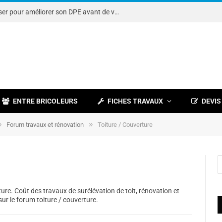
Note DPE : petits travaux à réaliser pour améliorer son DPE avant de vendre
ENTRE BRICOLEURS
FICHES TRAVAUX
DEVIS
»
»
Forum travaux et rénovation
Toiture / Couverture
ure. Coût des travaux de surélévation de toit, rénovation et
sur le forum toiture / couverture.