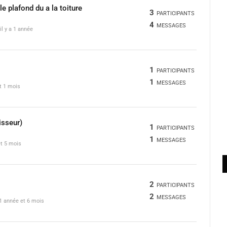
le plafond du a la toiture
3
PARTICIPANTS
4
MESSAGES
il y a 1 année
1
PARTICIPANTS
1
MESSAGES
et 1 mois
isseur)
1
PARTICIPANTS
1
MESSAGES
et 5 mois
2
PARTICIPANTS
2
MESSAGES
a 1 année et 6 mois