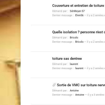
Couverture et entretien de toiture
Démarré par :
SérMeyer-57
Dernier message :
Elvin56
—
il y a 2 années
Quelle isolation ? personne n’est 
Démarré par :
Bricolo
Dernier message :
Bricolo
—
il y a 2 années
toiture sas dentree
Démarré par :
laurent
Dernier message :
laurent
—
il y a 2 années
Sortie de VMC sur toiture nerv
Démarré par :
Antoine
Dernier message :
Antoine
—
il y a 3 années