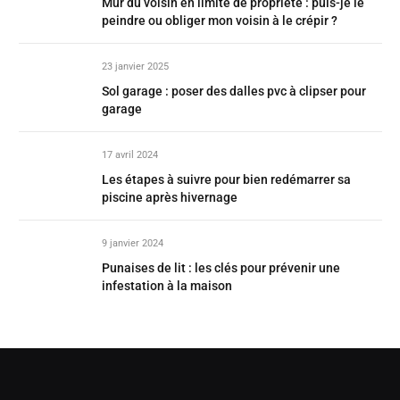
Mur du voisin en limite de propriété : puis-je le
peindre ou obliger mon voisin à le crépir ?
23 janvier 2025
Sol garage : poser des dalles pvc à clipser pour
garage
17 avril 2024
Les étapes à suivre pour bien redémarrer sa
piscine après hivernage
9 janvier 2024
Punaises de lit : les clés pour prévenir une
infestation à la maison