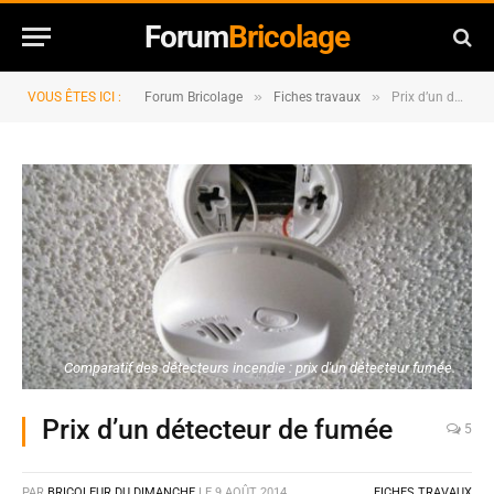
Forum
Bricolage
»
»
VOUS ÊTES ICI :
Forum Bricolage
Fiches travaux
Prix d’un détecteur de fumée
Comparatif des détecteurs incendie : prix d'un détecteur fumée.
Prix d’un détecteur de fumée
5
PAR
BRICOLEUR DU DIMANCHE
LE
9 AOÛT 2014
FICHES TRAVAUX