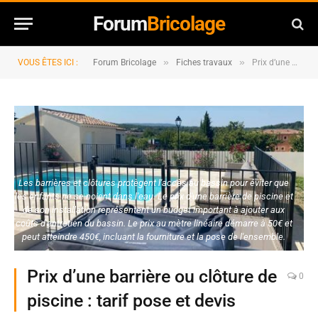
Forum
Bricolage
»
»
VOUS ÊTES ICI :
Forum Bricolage
Fiches travaux
Prix d’une barrière ou clôture de piscine : tarif pose et devis
Les barrières et clôtures protègent l'accès au bassin pour éviter que
les enfants ne se noient dans l'eau. Le prix d'une barrière de piscine et
de son installation représentent un budget important à ajouter aux
coûts d'entretien du bassin. Le prix au mètre linéaire démarre à 50€ et
peut atteindre 450€, incluant la fourniture et la pose de l'ensemble.
Prix d’une barrière ou clôture de
0
piscine : tarif pose et devis