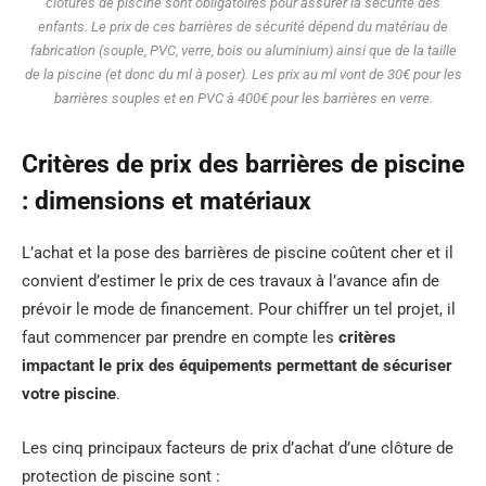
clôtures de piscine sont obligatoires pour assurer la sécurité des
enfants. Le prix de ces barrières de sécurité dépend du matériau de
fabrication (souple, PVC, verre, bois ou aluminium) ainsi que de la taille
de la piscine (et donc du ml à poser). Les prix au ml vont de 30€ pour les
barrières souples et en PVC à 400€ pour les barrières en verre.
Critères de prix des barrières de piscine
: dimensions et matériaux
L’achat et la pose des barrières de piscine coûtent cher et il
convient d’estimer le prix de ces travaux à l’avance afin de
prévoir le mode de financement. Pour chiffrer un tel projet, il
faut commencer par prendre en compte les
critères
impactant le prix des équipements permettant de sécuriser
votre piscine
.
Les cinq principaux facteurs de prix d’achat d’une clôture de
protection de piscine sont :