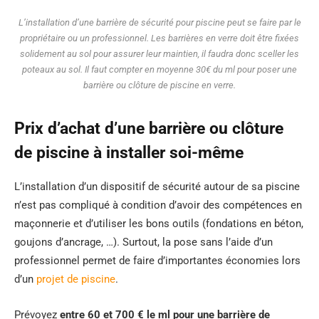
L’installation d’une barrière de sécurité pour piscine peut se faire par le
propriétaire ou un professionnel. Les barrières en verre doit être fixées
solidement au sol pour assurer leur maintien, il faudra donc sceller les
poteaux au sol. Il faut compter en moyenne 30€ du ml pour poser une
barrière ou clôture de piscine en verre.
Prix d’achat d’une barrière ou clôture
de piscine à installer soi-même
L’installation d’un dispositif de sécurité autour de sa piscine
n’est pas compliqué à condition d’avoir des compétences en
maçonnerie et d’utiliser les bons outils (fondations en béton,
goujons d’ancrage, …). Surtout, la pose sans l’aide d’un
professionnel permet de faire d’importantes économies lors
d’un
projet de piscine
.
Prévoyez
entre 60 et 700 € le ml pour une barrière de