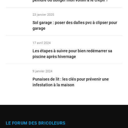
peindre ou obliger mon voisin à le crépir ?
23 janvier 2025
Sol garage : poser des dalles pvc à clipser pour
garage
17 avril 2024
Les étapes à suivre pour bien redémarrer sa
piscine après hivernage
9 janvier 2024
Punaises de lit : les clés pour prévenir une
infestation à la maison
LE FORUM DES BRICOLEURS