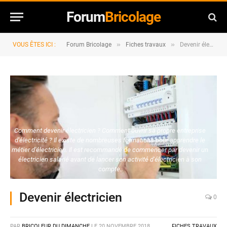
Forum
Bricolage
»
»
VOUS ÊTES ICI :
Forum Bricolage
Fiches travaux
Devenir électricien
Comment devenir électricien ? Comment ouvrir sa propre entreprise
d'électricité ? Il existe de nombreuses formations pour apprendre le
métier d'électricien. Il est recommandé de commencer par devenir un
électricien salarié avant de lancer son activité d'électricien à son
compte.
Devenir électricien
0
PAR
BRICOLEUR DU DIMANCHE
LE
20 NOVEMBRE 2018
FICHES TRAVAUX