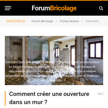
Forum
Bricolage
»
»
VOUS ÊTES ICI :
Forum Bricolage
Fiches travaux
Comment créer une ouverture dans un mur ?
Comment faire une ouverture de mur ? Comment ouvrir un mur porteur
en béton ? Comment découper un mur en placo ? Les travaux de
maçonnerie pour modifier un mur existant et créer une ouverture
dépendent de la nature du mur (porteur ou non) ainsi que du matériau
de construction.
Comment créer une ouverture
0
dans un mur ?