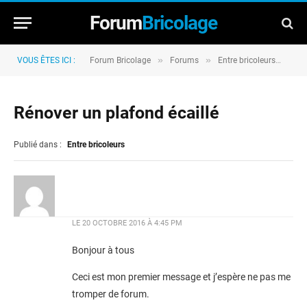
Forum
Bricolage
»
»
»
VOUS ÊTES ICI :
Forum Bricolage
Forums
Entre bricoleurs
Rén
Rénover un plafond écaillé
Publié dans :
Entre bricoleurs
LE
20 OCTOBRE 2016 À 4:45 PM
Bonjour à tous
Ceci est mon premier message et j’espère ne pas me
tromper de forum.