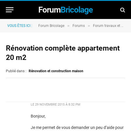
Forum
Bricolage
»
»
VOUS ÊTES ICI :
Forum Bricolage
Forums
Forum travaux et rénovation
Rénovation complète appartement
20 m2
Publié dans :
Rénovation et construction maison
LE
29 NOVEMBRE 2015 À 8:32 PM
Bonjour,
Je me permet de vous demander un peu d’aide pour