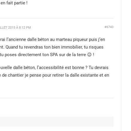
en fait partie !
#6743
ILLET 2015 À 8:12 PM
erai l’ancienne dalle béton au marteau piqueur puis j’en
t. Quand tu revendras ton bien immobilier, tu risques
tu poses directement ton SPA sur de la terre 😉 !
velle dalle béton, l’accessibilité est bonne ? Tu devrais
 de chantier je pense pour retirer la dalle existante et en