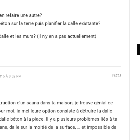
en refaire une autre?
éton sur la terre puis planifier la dalle existante?
 dalle et les murs? (il n’y en a pas actuellement)
#6723
015 À 8:52 PM
ruction d’un sauna dans ta maison, je trouve génial de
r moi, la meilleure option consiste à détruire la dalle
alle béton à la place. Il y a plusieurs problèmes liés à ta
lane, dalle sur la moitié de la surface, … et impossible de