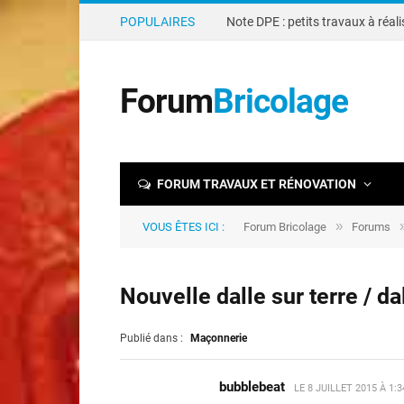
POPULAIRES
Forum
Bricolage
FORUM TRAVAUX ET RÉNOVATION
»
VOUS ÊTES ICI :
Forum Bricolage
Forums
Nouvelle dalle sur terre / da
Publié dans :
Maçonnerie
bubblebeat
LE
8 JUILLET 2015 À 1: