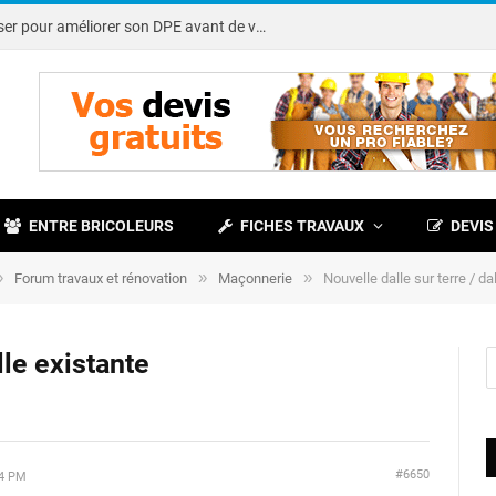
Note DPE : petits travaux à réaliser pour améliorer son DPE avant de vendre
ENTRE BRICOLEURS
FICHES TRAVAUX
DEVIS
»
»
»
Forum travaux et rénovation
Maçonnerie
Nouvelle dalle sur terre / da
lle existante
#6650
34 PM