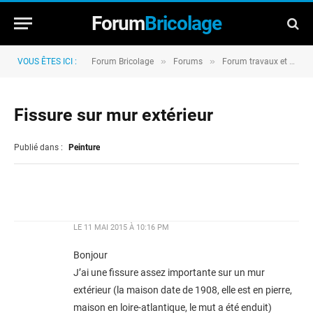
Forum
Bricolage
»
»
VOUS ÊTES ICI :
Forum Bricolage
Forums
Forum travaux et rénovation
Fissure sur mur extérieur
Publié dans :
Peinture
LE
11 MAI 2015 À 10:16 PM
Bonjour
J’ai une fissure assez importante sur un mur
extérieur (la maison date de 1908, elle est en pierre,
maison en loire-atlantique, le mut a été enduit)