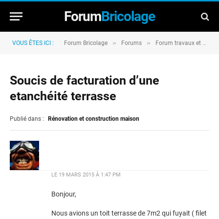
Forum
Bricolage
»
»
VOUS ÊTES ICI :
Forum Bricolage
Forums
Forum travaux et rénovation
Soucis de facturation d’une
etanchéité terrasse
Publié dans :
Rénovation et construction maison
LE
19 MARS 2015 À 1:47 PM
Bonjour,
Nous avions un toit terrasse de 7m2 qui fuyait ( filet