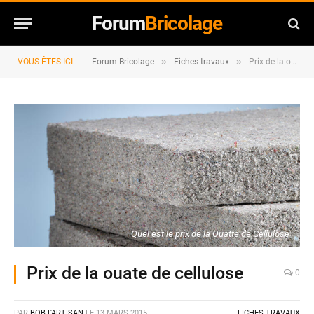
Forum
Bricolage
»
»
VOUS ÊTES ICI :
Forum Bricolage
Fiches travaux
Prix de la ouate de cellulose
Quel est le prix de la Ouatte de Cellulose
Prix de la ouate de cellulose
0
PAR
BOB L'ARTISAN
LE
13 MARS 2015
FICHES TRAVAUX