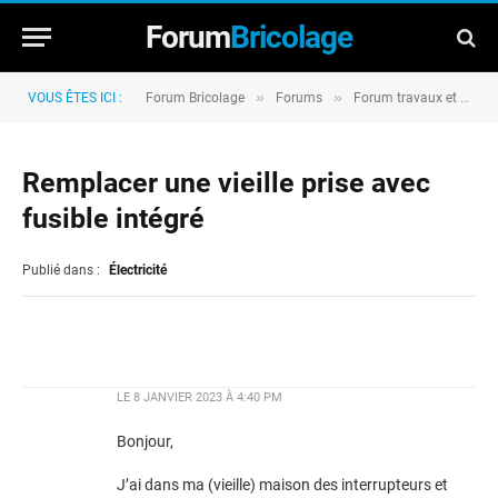
Forum
Bricolage
»
»
VOUS ÊTES ICI :
Forum Bricolage
Forums
Forum travaux et rénovation
Remplacer une vieille prise avec
fusible intégré
Publié dans :
Électricité
LE
8 JANVIER 2023 À 4:40 PM
Bonjour,
J’ai dans ma (vieille) maison des interrupteurs et