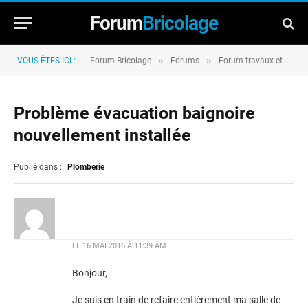
Forum
Bricolage
»
»
VOUS ÊTES ICI :
Forum Bricolage
Forums
Forum travaux et rénovation
Problème évacuation baignoire
nouvellement installée
Publié dans :
Plomberie
LE
16 MAI 2016 À 11:39 AM
Bonjour,
Je suis en train de refaire entièrement ma salle de