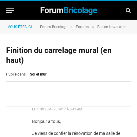
Forum
Bricolage
»
»
VOUS ÊTES ICI :
Forum Bricolage
Forums
Forum travaux et rénovation
Finition du carrelage mural (en
haut)
Publié dans :
Sol et mur
LE
1 NOVEMBRE 2017 À 8:43 AM
Bonjour à tous,
Je viens de confier la rénovation de ma salle de