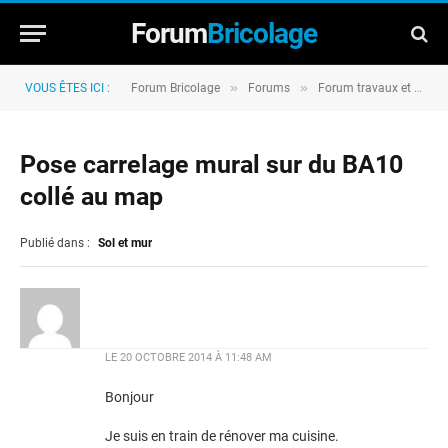
Forum
Bricolage
»
»
VOUS ÊTES ICI :
Forum Bricolage
Forums
Forum travaux et rénovation
Pose carrelage mural sur du BA10
collé au map
Publié dans :
Sol et mur
LE
20 OCTOBRE 2014 À 11:48 AM
Bonjour
Je suis en train de rénover ma cuisine.