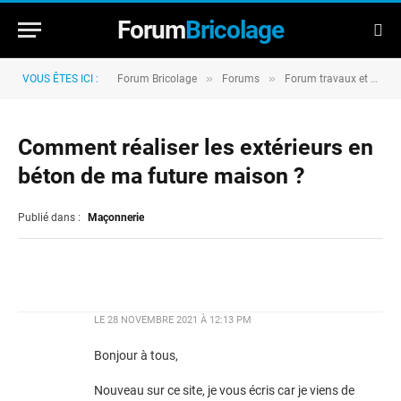
Forum
Bricolage
»
»
VOUS ÊTES ICI :
Forum Bricolage
Forums
Forum travaux et rénovation
Comment réaliser les extérieurs en
béton de ma future maison ?
Publié dans :
Maçonnerie
LE
28 NOVEMBRE 2021 À 12:13 PM
Bonjour à tous,
Nouveau sur ce site, je vous écris car je viens de