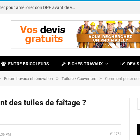
Note DPE : petits travaux à réaliser pour améliorer son DPE avant de vendre
ENTRE BRICOLEURS
FICHES TRAVAUX
DEVIS
»
»
»
Forum travaux et rénovation
Toiture / Couverture
Comment poser corr
 des tuiles de faîtage ?
#11754
:36 PM