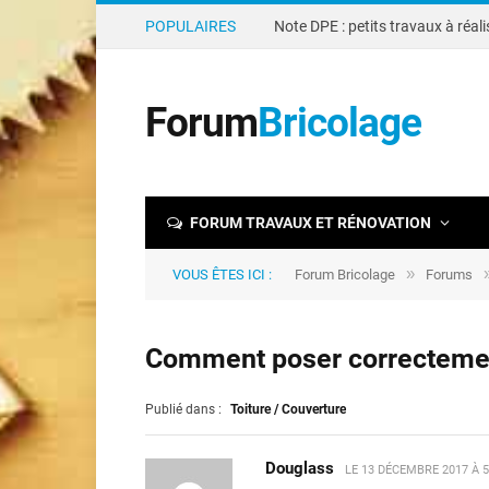
POPULAIRES
Forum
Bricolage
FORUM TRAVAUX ET RÉNOVATION
»
VOUS ÊTES ICI :
Forum Bricolage
Forums
Comment poser correctement
Publié dans :
Toiture / Couverture
Douglass
LE
13 DÉCEMBRE 2017 À 5