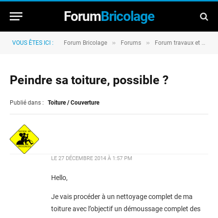
Forum
Bricolage
»
»
VOUS ÊTES ICI :
Forum Bricolage
Forums
Forum travaux et rénovation
Peindre sa toiture, possible ?
Publié dans :
Toiture / Couverture
LE
27 DÉCEMBRE 2014 À 1:57 PM
Hello,
Je vais procéder à un nettoyage complet de ma
toiture avec l’objectif un démoussage complet des