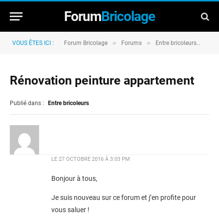
Forum
Bricolage
»
»
»
VOUS ÊTES ICI :
Forum Bricolage
Forums
Entre bricoleurs
Rén
Rénovation peinture appartement
Publié dans :
Entre bricoleurs
LE
27 OCTOBRE 2016 À 3:03 PM
Bonjour à tous,
Je suis nouveau sur ce forum et j’en profite pour
vous saluer !