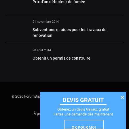
Prix d’un détecteur de fumée
21 novembre 2014
Subventions et aides pour les travaux de
rénovation
20 août 2014
Obtenir un permis de construire
© 2026 ForumBricolage : l'espace de discussions entre experts et
DEVIS GRATUIT
bricoleurs.
Obtenez un devis travaux gratuit
À propos
Contact
Mentions légales
Faites une demande dès maintenant
Politique de confidentialité
OK POUR MOI