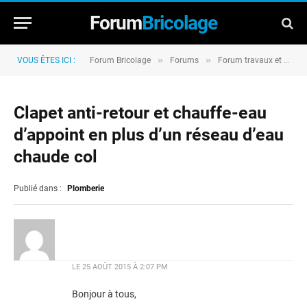
Forum
Bricolage
»
»
VOUS ÊTES ICI :
Forum Bricolage
Forums
Forum travaux et rénovation
Clapet anti-retour et chauffe-eau
d’appoint en plus d’un réseau d’eau
chaude col
Publié dans :
Plomberie
LE
25 AOÛT 2015 À 2:07 PM
Bonjour à tous,