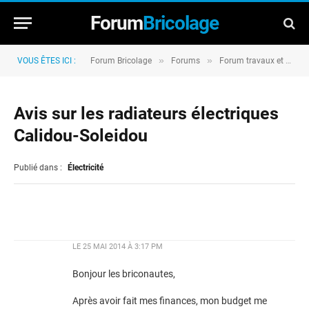
Forum
Bricolage
»
»
VOUS ÊTES ICI :
Forum Bricolage
Forums
Forum travaux et rénovation
Avis sur les radiateurs électriques
Calidou-Soleidou
Publié dans :
Électricité
LE
25 MAI 2014 À 3:17 PM
Bonjour les briconautes,
Après avoir fait mes finances, mon budget me