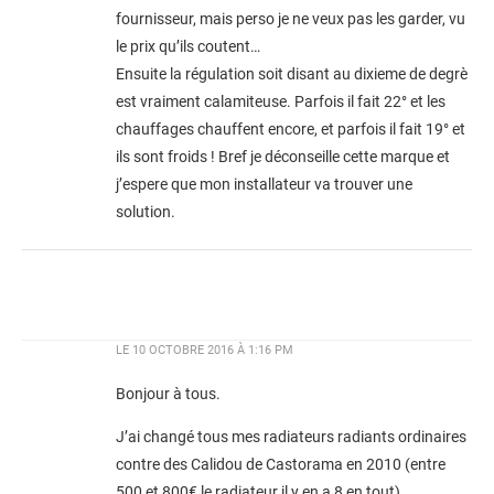
fournisseur, mais perso je ne veux pas les garder, vu
le prix qu’ils coutent…
Ensuite la régulation soit disant au dixieme de degrè
est vraiment calamiteuse. Parfois il fait 22° et les
chauffages chauffent encore, et parfois il fait 19° et
ils sont froids ! Bref je déconseille cette marque et
j’espere que mon installateur va trouver une
solution.
LE
10 OCTOBRE 2016 À 1:16 PM
Bonjour à tous.
J’ai changé tous mes radiateurs radiants ordinaires
contre des Calidou de Castorama en 2010 (entre
500 et 800€ le radiateur il y en a 8 en tout).