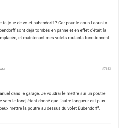
t de ta joue de volet bubendorff ? Car pour le coup Laouni a
bendorff sont déjà tombés en panne et en effet c’était la
 remplacée, et maintenant mes volets roulants fonctionnent
#7683
 AM
anuel dans le garage. Je voudrai le mettre sur un poutre
e vers le fond, étant donné que l’autre longueur est plus
 peux mettre la poutre au dessus du volet Bubendorff.