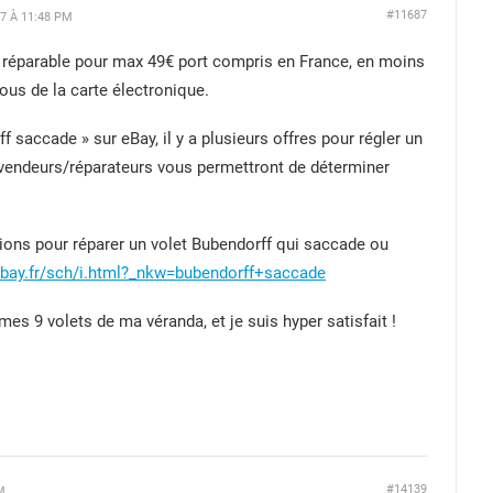
#11687
7 À 11:48 PM
t réparable pour max 49€ port compris en France, en moins
ous de la carte électronique.
f saccade » sur eBay, il y a plusieurs offres pour régler un
vendeurs/réparateurs vous permettront de déterminer
tions pour réparer un volet Bubendorff qui saccade ou
ebay.fr/sch/i.html?_nkw=bubendorff+saccade
mes 9 volets de ma véranda, et je suis hyper satisfait !
#14139
M