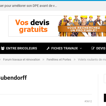
Note DPE : petits travaux à réaliser pour améliorer son DPE avant de vendre
ENTRE BRICOLEURS
FICHES TRAVAUX
DEVIS
»
»
»
Forum travaux et rénovation
Fenêtres et Portes
Volets roulants de 
Bubendorff
#3612