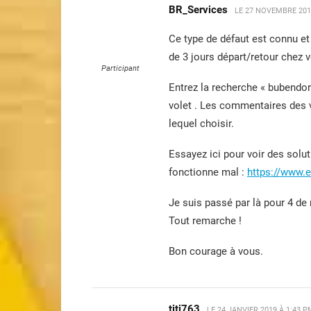
BR_Services
LE
27 NOVEMBRE 201
Ce type de défaut est connu e
de 3 jours départ/retour chez v
Participant
Entrez la recherche « bubendorf
volet . Les commentaires des 
lequel choisir.
Essayez ici pour voir des solu
fonctionne mal :
https://www.
Je suis passé par là pour 4 de 
Tout remarche !
Bon courage à vous.
titi763
LE
24 JANVIER 2019 À 1:43 P