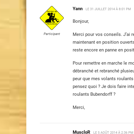
Yann
LE
31 JUILLET 2014 À 8:01 PM
Bonjour,
Merci pour vos conseils. J’ai 
Participant
maintenant en position ouverts
reste encore en panne en posit
Pour remettre en marche le mot
débranché et rebranché plusieur
peur que mes volants roulants
pensez quoi ? Je dois faire in
roulants Bubendorff ?
Merci,
MuscloR
LE
5 AOÛT 2014 À 2:36 PM