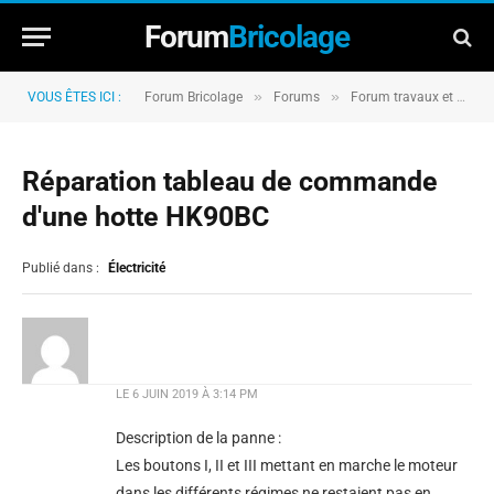
Forum
Bricolage
»
»
VOUS ÊTES ICI :
Forum Bricolage
Forums
Forum travaux et rénovation
Réparation tableau de commande
d'une hotte HK90BC
Publié dans :
Électricité
LE
6 JUIN 2019 À 3:14 PM
Description de la panne :
Les boutons I, II et III mettant en marche le moteur
dans les différents régimes ne restaient pas en