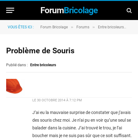
Forum
Bricolage
»
»
»
VOUS ÊTES ICI :
Forum Bricolage
Forums
Entre bricoleurs
Pro
Problème de Souris
Publié dans :
Entre bricoleurs
LE
30 OCTOBRE 2014 À 7:12 PM
J’ai eu la mauvaise surprise de constater que j’avais
des souris chez moi. Je n’ai pu en voir qu’une seul se
balader dans la cuisine. J’ai trouvé le trou, je l’ai
boucher mais je ne suis pas sûr que ce soit suffisant.