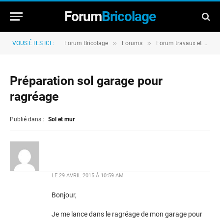
Forum
Bricolage
»
»
VOUS ÊTES ICI :
Forum Bricolage
Forums
Forum travaux et rénovation
Préparation sol garage pour
ragréage
Publié dans :
Sol et mur
LE
29 AVRIL 2015 À 10:59 AM
Bonjour,
Je me lance dans le ragréage de mon garage pour