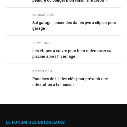
peindre ou obliger mon voisin à le crépir ?
23 janvier 2025
Sol garage : poser des dalles pvc à clipser pour
garage
17 avril 2024
Les étapes à suivre pour bien redémarrer sa
piscine après hivernage
9 janvier 2024
Punaises de lit : les clés pour prévenir une
infestation à la maison
LE FORUM DES BRICOLEURS