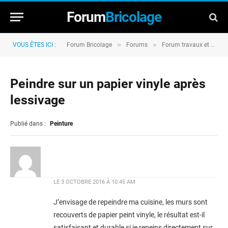
Forum
Bricolage
»
»
VOUS ÊTES ICI :
Forum Bricolage
Forums
Forum travaux et rénovation
Peindre sur un papier vinyle après
lessivage
Publié dans :
Peinture
LE
3 OCTOBRE 2016 À 10:45 AM
J’envisage de repeindre ma cuisine, les murs sont
recouverts de papier peint vinyle, le résultat est-il
satisfaisant et durable si je repeins directement sur