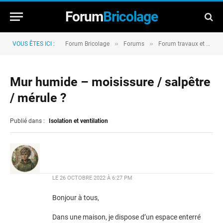
Forum
Bricolage
»
»
VOUS ÊTES ICI :
Forum Bricolage
Forums
Forum travaux et rénovation
Mur humide – moisissure / salpêtre
/ mérule ?
Publié dans :
Isolation et ventilation
LE
26 OCTOBRE 2022 À 6:27 PM
Bonjour à tous,
Dans une maison, je dispose d’un espace enterré