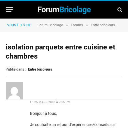
Forum
Bricolage
»
»
»
VOUS ÊTES ICI :
Forum Bricolage
Forums
Entre bricoleurs
iso
isolation parquets entre cuisine et
chambres
Publié dans :
Entre bricoleurs
LE
25 MARS 2018 À 7:05 PM
Bonjour à tous,
Je souhaite un retour d’expériences/conseils sur