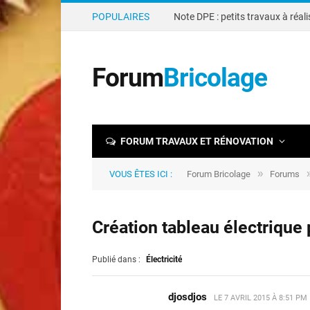
POPULAIRES
Forum
Bricolage
FORUM TRAVAUX ET RÉNOVATION
»
VOUS ÊTES ICI :
Forum Bricolage
Forums
Création tableau électrique
Publié dans :
Électricité
djosdjos
LE
7 AVRIL 2015 À 8:51 PM