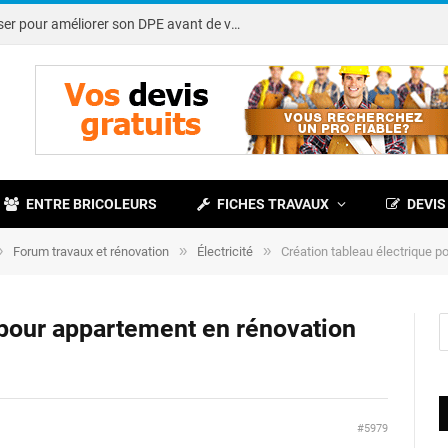
Note DPE : petits travaux à réaliser pour améliorer son DPE avant de vendre
ENTRE BRICOLEURS
FICHES TRAVAUX
DEVIS
»
»
»
Forum travaux et rénovation
Électricité
Création tableau électrique p
 pour appartement en rénovation
#5979