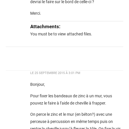
devrai le faire sur le bord de celle-ci ?
Merci.
Attachments:
You must be
to view attached files.
LE
25 SEPTEMBRE 2015 À 3:01 PM
Bonjour,
Pour fixer les bandeaux de zinc à un mur, vous
pouvez le faire à l’aide de cheville à frapper.
On perce le zinc et le mur (en béton?) avec une
perceuse à percussion en même temps puis on
rentre la cheville jusqu’à fleurer la tôle. On fixe la vis