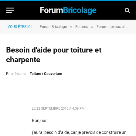
Forum
Bricolage
»
»
VOUS ÊTES ICI :
Forum Bricolage
Forums
Forum travaux et rénovation
Besoin d'aide pour toiture et
charpente
Publié dans :
Toiture / Couverture
LE
22 SEPTEMBRE 2015 À 4:39 PM
Bonjour
j’aurai besoin d’aide, car je prévois de construire un