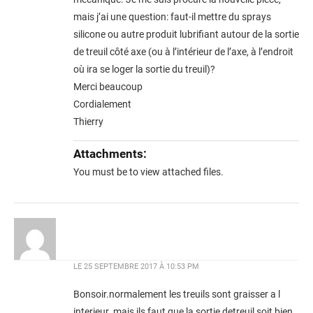
mais j’ai une question: faut-il mettre du sprays
silicone ou autre produit lubrifiant autour de la sortie
de treuil côté axe (ou à l’intérieur de l’axe, à l’endroit
où ira se loger la sortie du treuil)?
Merci beaucoup
Cordialement
Thierry
Attachments:
You must be
to view attached files.
LE
25 SEPTEMBRE 2017 À 10:53 PM
Bonsoir.normalement les treuils sont graisser a l
interieur ,mais ils faut que la sortie detreuil soit bien