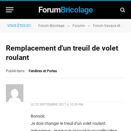
Forum
Bricolage
»
»
VOUS ÊTES ICI :
Forum Bricolage
Forums
Forum travaux et rénovation
Remplacement d'un treuil de volet
roulant
Publié dans :
Fenêtres et Portes
LE
23 SEPTEMBRE 2017 À 10:35 PM
Bonsoir,
Je dois changer le treuil d’un volet roulant
mécanique. Je me suis procuré la nouvelle pièce,