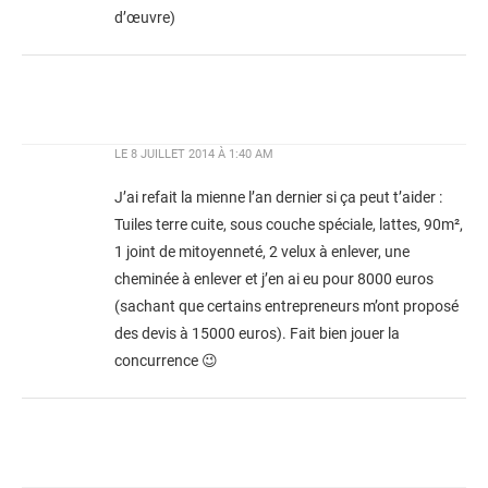
d’œuvre)
LE
8 JUILLET 2014 À 1:40 AM
J’ai refait la mienne l’an dernier si ça peut t’aider :
Tuiles terre cuite, sous couche spéciale, lattes, 90m²,
1 joint de mitoyenneté, 2 velux à enlever, une
cheminée à enlever et j’en ai eu pour 8000 euros
(sachant que certains entrepreneurs m’ont proposé
des devis à 15000 euros). Fait bien jouer la
concurrence 😉