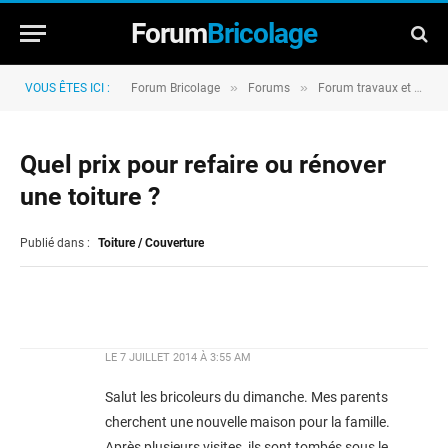
Forum
Bricolage
»
»
VOUS ÊTES ICI :
Forum Bricolage
Forums
Forum travaux et rénovation
Quel prix pour refaire ou rénover
une toiture ?
Publié dans :
Toiture / Couverture
LE
7 JUILLET 2014 À 3:55 AM
Salut les bricoleurs du dimanche. Mes parents
cherchent une nouvelle maison pour la famille.
Après plusieurs visites, ils sont tombés sous le