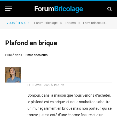
Forum
Bricolage
»
»
»
VOUS ÊTES ICI :
Forum Bricolage
Forums
Entre bricoleurs
Pla
Plafond en brique
Publié dans :
Entre bricoleurs
LE
11 AVRIL 2020 À 1:57 PM
Bonjour, dans la maison que nous venons d’acheter,
le plafond est en brique, et nous souhaitons abattre
un mur également en brique mais non porteur, qui se
trouve juste a coté d’une énorme fissure et d’un