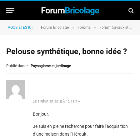
Forum
Bricolage
»
»
VOUS ÊTES ICI :
Forum Bricolage
Forums
Forum travaux et rénovation
Pelouse synthétique, bonne idée ?
Publié dans :
Paysagisme et jardinage
LE
5 FÉVRIER 2015 À 12:13 PM
Bonjour,
Je suis en pleine recherche pour faire l’acquisition
d’une maison dans l’Hérault.