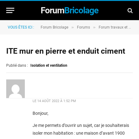
Forum
Bricolage
»
»
VOUS ÊTES ICI :
Forum Bricolage
Forums
Forum travaux et rénovation
ITE mur en pierre et enduit ciment
Publié dans :
Isolation et ventilation
LE
14 AOÛT 2022 À 1:52 PM
Bonjour,
Je me permets d’ouvrir un sujet, car je souhaiterais
isoler mon habitation : une maison d’avant 1900