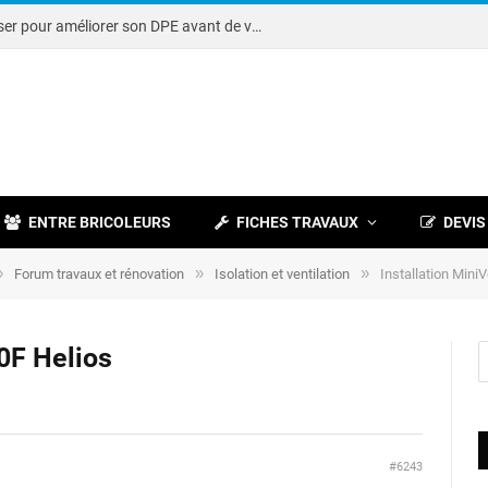
Note DPE : petits travaux à réaliser pour améliorer son DPE avant de vendre
ENTRE BRICOLEURS
FICHES TRAVAUX
DEVIS
»
»
»
Forum travaux et rénovation
Isolation et ventilation
Installation Mini
0F Helios
#6243