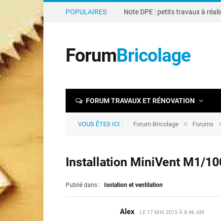
POPULAIRES
Forum
Bricolage
FORUM TRAVAUX ET RÉNOVATION
»
VOUS ÊTES ICI :
Forum Bricolage
Forums
Installation MiniVent M1/10
Publié dans :
Isolation et ventilation
Alex
LE
17 MAI 2015 À 8:46 AM