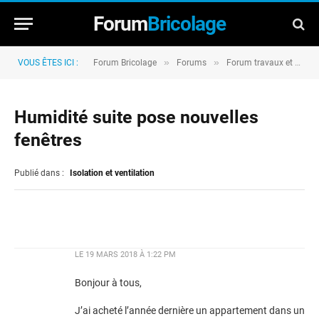
Forum
Bricolage
»
»
VOUS ÊTES ICI :
Forum Bricolage
Forums
Forum travaux et rénovation
Humidité suite pose nouvelles
fenêtres
Publié dans :
Isolation et ventilation
LE
19 MARS 2018 À 1:22 PM
Bonjour à tous,
J’ai acheté l’année dernière un appartement dans un