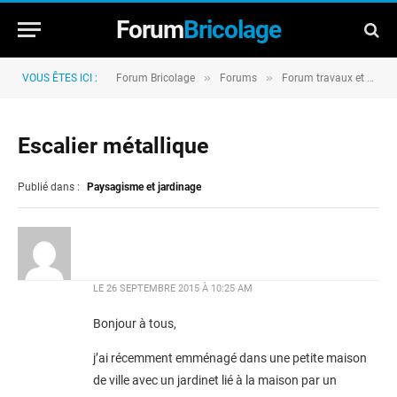
Forum
Bricolage
»
»
VOUS ÊTES ICI :
Forum Bricolage
Forums
Forum travaux et rénovation
Escalier métallique
Publié dans :
Paysagisme et jardinage
LE
26 SEPTEMBRE 2015 À 10:25 AM
Bonjour à tous,
j’ai récemment emménagé dans une petite maison
de ville avec un jardinet lié à la maison par un