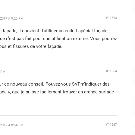
#11563
2017 À 9:20 PM
 façade, il convient d’utiliser un enduit spécial façade.
e n’est pas fait pour une utilisation externe. Vous pourrez
rous et fissures de votre façade.
#11564
0 PM
pour ce nouveau conseil. Pouvez-vous SVPm’indiquer des
ade », que je puisse facilement trouver en grande surface
#11567
2017 À 8:54 PM