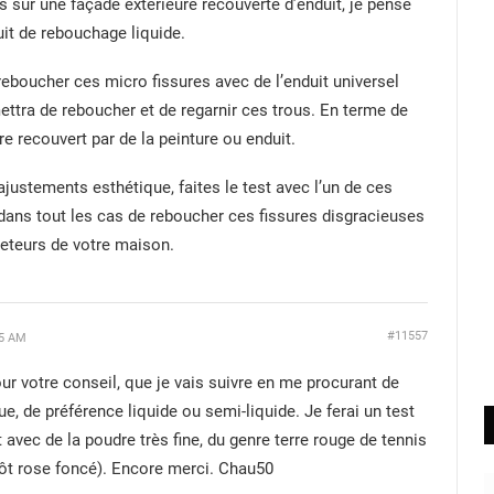
s sur une façade extérieure recouverte d’enduit, je pense
uit de rebouchage liquide.
reboucher ces micro fissures avec de l’enduit universel
ttra de reboucher et de regarnir ces trous. En terme de
être recouvert par de la peinture ou enduit.
 ajustements esthétique, faites le test avec l’un de ces
dans tout les cas de reboucher ces fissures disgracieuses
heteurs de votre maison.
#11557
45 AM
ur votre conseil, que je vais suivre en me procurant de
e, de préférence liquide ou semi-liquide. Je ferai un test
avec de la poudre très fine, du genre terre rouge de tennis
tôt rose foncé). Encore merci. Chau50