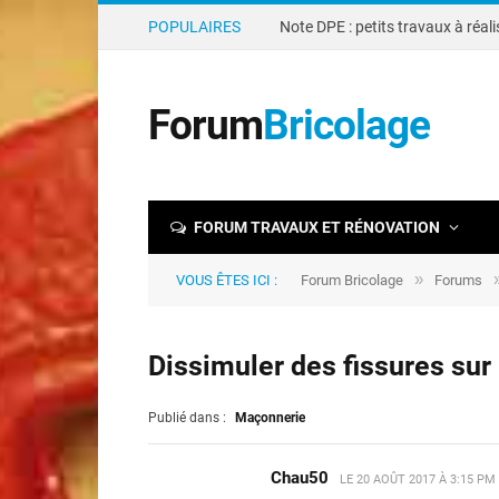
POPULAIRES
Forum
Bricolage
FORUM TRAVAUX ET RÉNOVATION
»
VOUS ÊTES ICI :
Forum Bricolage
Forums
Dissimuler des fissures sur
Publié dans :
Maçonnerie
Chau50
LE
20 AOÛT 2017 À 3:15 PM