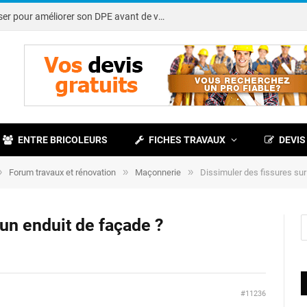
Note DPE : petits travaux à réaliser pour améliorer son DPE avant de vendre
ENTRE BRICOLEURS
FICHES TRAVAUX
DEVIS
»
»
»
Forum travaux et rénovation
Maçonnerie
Dissimuler des fissures sur
 un enduit de façade ?
#11236