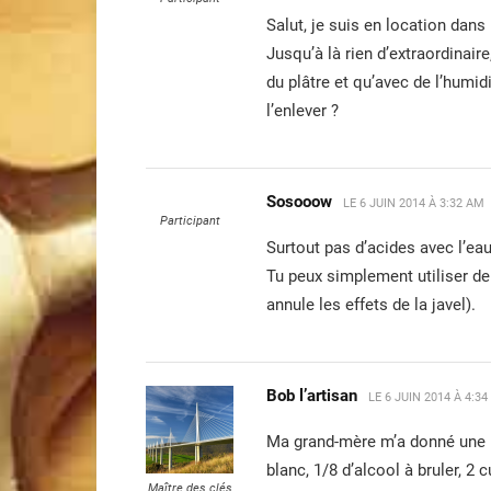
Salut, je suis en location dans
Jusqu’à là rien d’extraordinair
du plâtre et qu’avec de l’humi
l’enlever ?
Sosooow
LE
6 JUIN 2014 À 3:32 AM
Participant
Surtout pas d’acides avec l’eau
Tu peux simplement utiliser de
annule les effets de la javel).
Bob l’artisan
LE
6 JUIN 2014 À 4:3
Ma grand-mère m’a donné une re
blanc, 1/8 d’alcool à bruler, 2 
Maître des clés