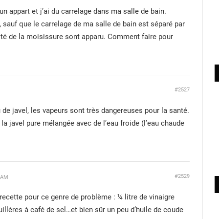
 un appart et j’ai du carrelage dans ma salle de bain.
e, sauf que le carrelage de ma salle de bain est séparé par
dité de la moisissure sont apparu. Comment faire pour
#2527
 de javel, les vapeurs sont très dangereuses pour la santé.
 la javel pure mélangée avec de l’eau froide (l’eau chaude
#2529
4 AM
cette pour ce genre de problème : ¼ litre de vinaigre
cuillères à café de sel…et bien sûr un peu d’huile de coude