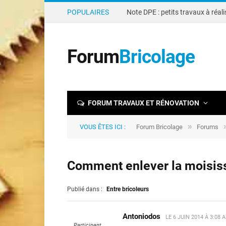
POPULAIRES
Forum
Bricolage
FORUM TRAVAUX ET RÉNOVATION
»
VOUS ÊTES ICI :
Forum Bricolage
Forums
Comment enlever la moisiss
Publié dans :
Entre bricoleurs
Antoniodos
LE
6 JUIN 2014 À 3:08 
Participant