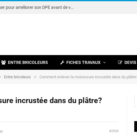
Note DPE : petits travaux à réaliser pour améliorer son DPE avant de vendre
ENTRE BRICOLEURS
FICHES TRAVAUX
DEVIS
»
»
Entre bricoleurs
Comment enlever la moisissure incrustée dans du plâtre
ure incrustée dans du plâtre?
#2526
AM