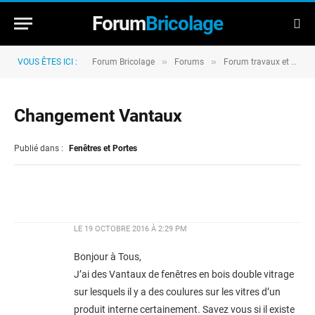
Forum
Bricolage
»
»
VOUS ÊTES ICI :
Forum Bricolage
Forums
Forum travaux et rénovation
Changement Vantaux
Publié dans :
Fenêtres et Portes
LE
19 OCTOBRE 2016 À 2:29 PM
Bonjour à Tous,
J’ai des Vantaux de fenêtres en bois double vitrage
sur lesquels il y a des coulures sur les vitres d’un
produit interne certainement. Savez vous si il existe