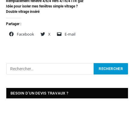
Remplacement fenêtre 4/6/4 vers 4/16/4 ITR gaz
Idée pour isoler mes fenêtres simple vitrage ?
Double vitrage inséré
Partager :
Facebook
X
E-mail
BESOIN D’UN DEVIS TRAVAUX ?