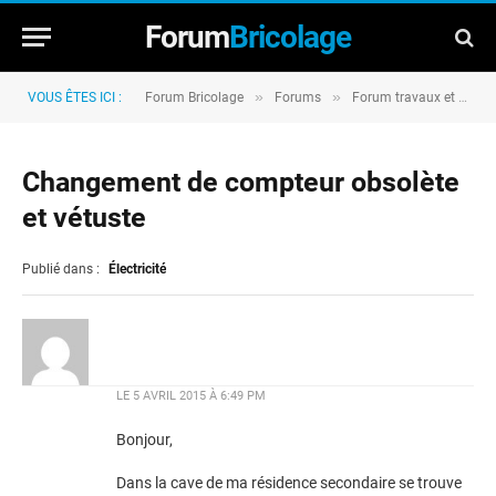
Forum
Bricolage
»
»
VOUS ÊTES ICI :
Forum Bricolage
Forums
Forum travaux et rénovation
Changement de compteur obsolète
et vétuste
Publié dans :
Électricité
LE
5 AVRIL 2015 À 6:49 PM
Bonjour,
Dans la cave de ma résidence secondaire se trouve