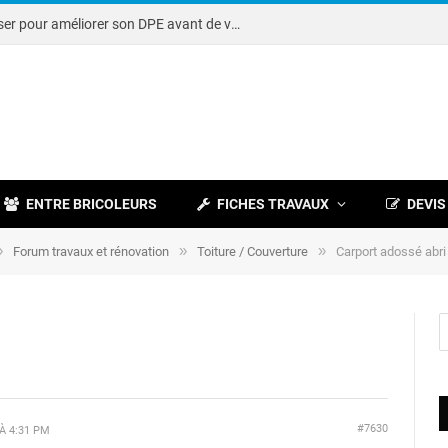
Note DPE : petits travaux à réaliser pour améliorer son DPE avant de vendre
ENTRE BRICOLEURS
FICHES TRAVAUX
DEVIS
»
»
»
Forum travaux et rénovation
Toiture / Couverture
Carport adossé abri 
#7630
À 4:31 PM