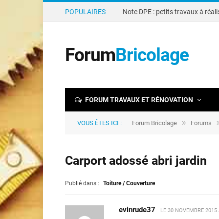
POPULAIRES
Forum
Bricolage
FORUM TRAVAUX ET RÉNOVATION
»
VOUS ÊTES ICI :
Forum Bricolage
Forums
Carport adossé abri jardin
Publié dans :
Toiture / Couverture
evinrude37
LE
30 NOVEMBRE 2015 