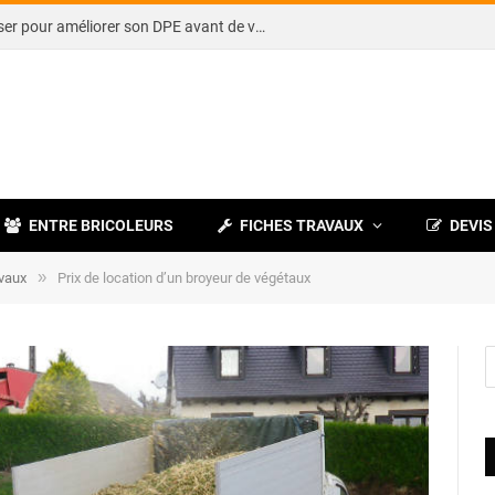
Note DPE : petits travaux à réaliser pour améliorer son DPE avant de vendre
ENTRE BRICOLEURS
FICHES TRAVAUX
DEVIS
»
avaux
Prix de location d’un broyeur de végétaux