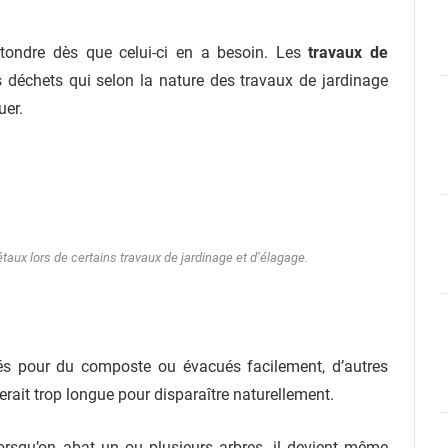
 et tondre dès que celui-ci en a besoin. Les
travaux de
 déchets qui selon la nature des travaux de jardinage
uer.
étaux lors de certains travaux de jardinage et d’élagage.
isés pour du composte ou évacués facilement, d’autres
serait trop longue pour disparaître naturellement.
rsqu’on abat un ou plusieurs arbres, il devient même