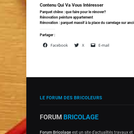
Contenu Qui Va Vous Intéresser
Parquet chêne : que faire pour le rénover?
Rénovation peinture appartement
Rénovation : parquet massif à la place du carrelage sur anc
Partager :
Facebook
X
E-mail
LE FORUM DES BRICOLEURS
FORUM
BRICOLAGE
Forum Bricolage
est un site d'actualités travaux et