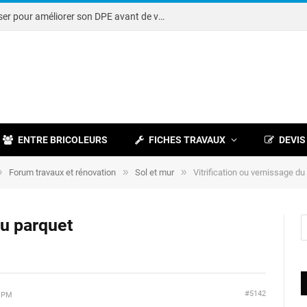
Note DPE : petits travaux à réaliser pour améliorer son DPE avant de vendre
ENTRE BRICOLEURS
FICHES TRAVAUX
DEVIS
»
»
»
Forum travaux et rénovation
Sol et mur
Vitrification ou vernissage du
du parquet
#5142
5 PM