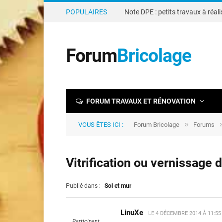
POPULAIRES
Forum
Bricolage
FORUM TRAVAUX ET RÉNOVATION
»
VOUS ÊTES ICI :
Forum Bricolage
Forums
Vitrification ou vernissage 
Publié dans :
Sol et mur
LinuXe
LE
4 DÉCEMBRE 2014 À 11:5
Participant