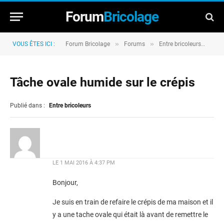
Forum
Bricolage
»
»
»
VOUS ÊTES ICI :
Forum Bricolage
Forums
Entre bricoleurs
Tâc
Tâche ovale humide sur le crépis
Publié dans :
Entre bricoleurs
LE
1 MAI 2016 À 4:37 PM
Bonjour,
Je suis en train de refaire le crépis de ma maison et il
y a une tache ovale qui était là avant de remettre le