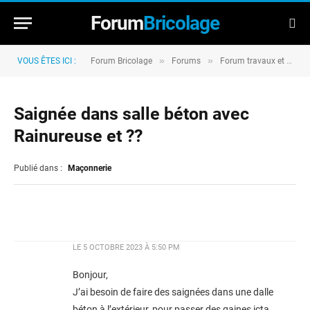
Forum
Bricolage
»
»
VOUS ÊTES ICI :
Forum Bricolage
Forums
Forum travaux et rénovation
Saignée dans salle béton avec
Rainureuse et ??
Publié dans :
Maçonnerie
LE
5 OCTOBRE 2023 À 5:50 PM
Bonjour,
J’ai besoin de faire des saignées dans une dalle
béton à l’extérieur, pour passer des gaines icta.