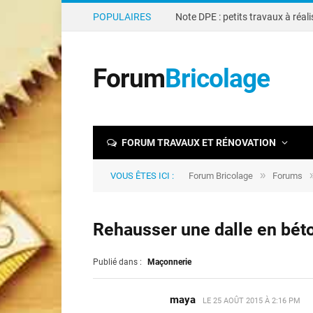
POPULAIRES
Forum
Bricolage
FORUM TRAVAUX ET RÉNOVATION
»
VOUS ÊTES ICI :
Forum Bricolage
Forums
Rehausser une dalle en bét
Publié dans :
Maçonnerie
maya
LE
25 AOÛT 2015 À 2:16 PM