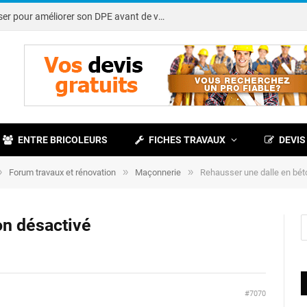
Note DPE : petits travaux à réaliser pour améliorer son DPE avant de vendre
ENTRE BRICOLEURS
FICHES TRAVAUX
DEVIS
»
»
»
Forum travaux et rénovation
Maçonnerie
Rehausser une dalle en bét
on désactivé
#7070