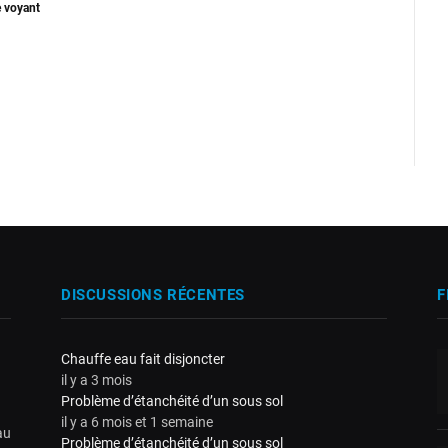
e voyant
DISCUSSIONS RÉCENTES
F
Chauffe eau fait disjoncter
il y a 3 mois
Problème d’étanchéité d’un sous sol
il y a 6 mois et 1 semaine
au
Problème d’étanchéité d’un sous sol