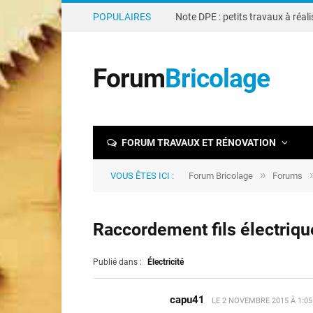
POPULAIRES
Forum
Bricolage
FORUM TRAVAUX ET RÉNOVATION
»
VOUS ÊTES ICI :
Forum Bricolage
Forums
Raccordement fils électriqu
Publié dans :
Électricité
capu41
LE
2 NOVEMBRE 2015 À 1:0