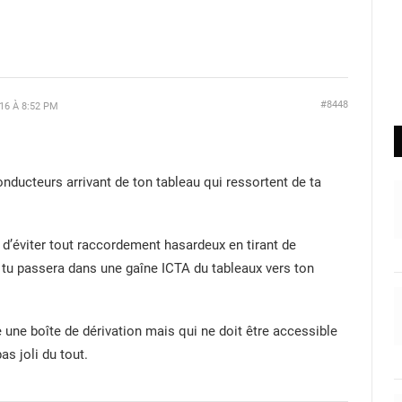
#8448
16 À 8:52 PM
conducteurs arrivant de ton tableau qui ressortent de ta
le d’éviter tout raccordement hasardeux en tirant de
 tu passera dans une gaîne ICTA du tableaux vers ton
ire une boîte de dérivation mais qui ne doit être accessible
s joli du tout.