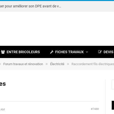
Note DPE : petits travaux à réaliser pour améliorer son DPE avant de vendre
ENTRE BRICOLEURS
FICHES TRAVAUX
DEVIS
»
»
»
Forum travaux et rénovation
Électricité
Raccordement fils électrique
es
#7488
5 AM