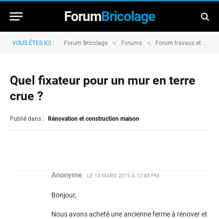
Forum
Bricolage
»
»
VOUS ÊTES ICI :
Forum Bricolage
Forums
Forum travaux et rénovation
Quel fixateur pour un mur en terre
crue ?
Publié dans :
Rénovation et construction maison
Anonyme
LE
13 MARS 2015 À 12:43 PM
Bonjour,
Nous avons acheté une ancienne ferme à rénover et